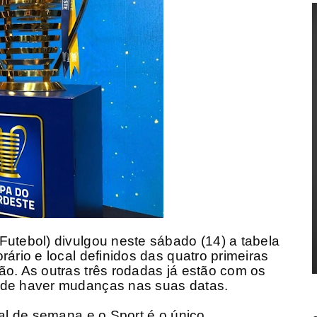
Futebol) divulgou neste sábado (14) a tabela
rário e local definidos das quatro primeiras
ão. As outras três rodadas já estão com os
ode haver mudanças nas suas datas.
nal de semana e o Sport é o único