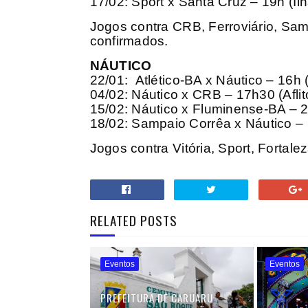
17/02: Sport x Santa Cruz – 19h (Ilh
Jogos contra CRB, Ferroviário, Sam
confirmados.
NÁUTICO
22/01: Atlético-BA x Náutico – 16h 
04/02: Náutico x CRB – 17h30 (Aflit
15/02: Náutico x Fluminense-BA – 21
18/02: Sampaio Corrêa x Náutico –
Jogos contra Vitória, Sport, Fortale
RELATED POSTS
Eventos
Eventos
PREFEITURA DE CARUARU