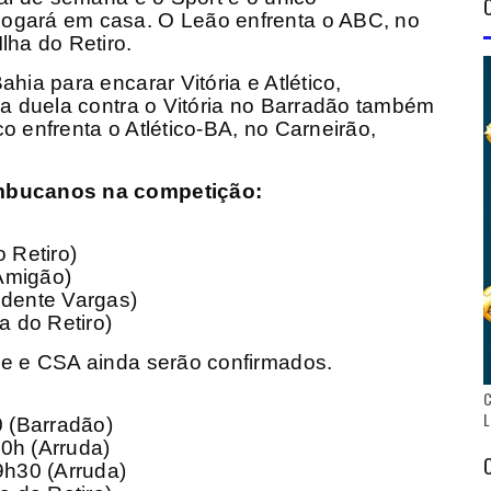
ogará em casa. O Leão enfrenta o ABC, no
lha do Retiro.
hia para encarar Vitória e Atlético,
da duela contra o Vitória no Barradão também
 enfrenta o Atlético-BA, no Carneirão,
ambucanos na competição:
 Retiro)
Amigão)
idente Vargas)
a do Retiro)
ipe e CSA ainda serão confirmados.
C
L
0 (Barradão)
0h (Arruda)
9h30 (Arruda)