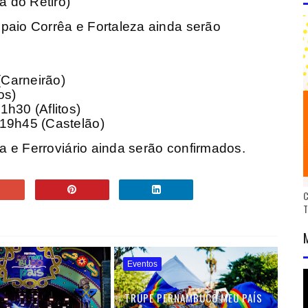
a do Retiro)
paio Corrêa e Fortaleza ainda serão
(Carneirão)
os)
h30 (Aflitos)
 19h45 (Castelão)
za e Ferroviário ainda serão confirmados.
C
Eventos
TRUPE PERNAMBUCO MEU PAÍS