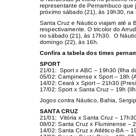
representante de Pernambuco que j
próximo sábado (21), às 19h30, na I
Santa Cruz e Náutico viajam até a Ba
respectivamente. O tricolor do Arru
no sábado (21), às 17h30. O Náutico
domingo (22), às 16h.
Confira a tabela dos times pern
SPORT
21/01: Sport x ABC – 19h30 (Ilha do
05/02: Campinense x Sport – 18h (
14/02: Ceará x Sport – 21h30 (Pres
17/02: Sport x Santa Cruz – 19h (Ilh
Jogos contra Náutico, Bahia, Serg
SANTA CRUZ
21/01: Vitória x Santa Cruz – 17h3
08/02: Santa Cruz x Fluminense – 2
14/02: Santa Cruz x Atlético-BA – 1