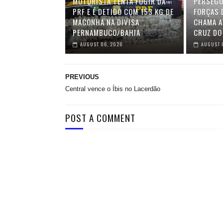
MOTORISTA TENTA FUGIR DA
PERSEGU
PRF E É DETIDO COM 153 KG DE
FORÇAS 
MACONHA NA DIVISA
CHAMA A
PERNAMBUCO/BAHIA
CRUZ DO
AUGUST 06, 2026
AUGUST 
PREVIOUS
Central vence o Íbis no Lacerdão
POST A COMMENT