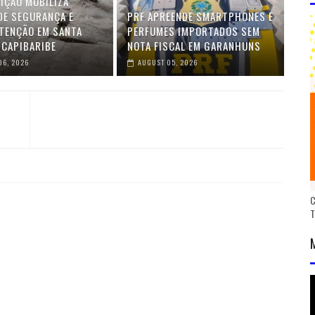
IÇÃO MOBILIZA
DE SEGURANÇA E
PRF APREENDE SMARTPHONES E
TENÇÃO EM SANTA
PERFUMES IMPORTADOS SEM
 CAPIBARIBE
NOTA FISCAL EM GARANHUNS
06, 2026
AUGUST 05, 2026
C