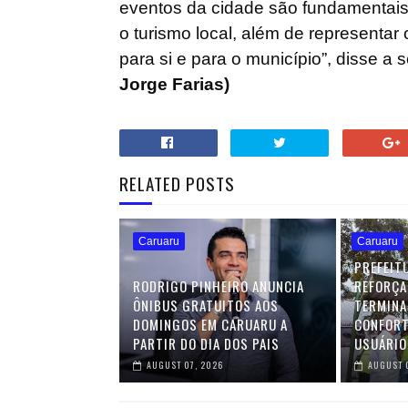
eventos da cidade são fundamentai
o turismo local, além de representa
para si e para o município”, disse a 
Jorge Farias)
RELATED POSTS
Caruaru
Caruaru
PREFEIT
RODRIGO PINHEIRO ANUNCIA
REFORÇA
ÔNIBUS GRATUITOS AOS
TERMINA
DOMINGOS EM CARUARU A
CONFORT
PARTIR DO DIA DOS PAIS
USUÁRIO
AUGUST 07, 2026
AUGUST 