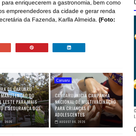
s para enriquecerem a gastronomia, bem como
r os empreendedores da cidade e gerar renda
secretária da Fazenda, Karlla Almeida.
(Foto:
Caruaru
URA DE CARUARU
 MANUTENÇÃO DO
CARUARU INICIA CAMPANHA
L LESTE PARA MAIS
NACIONAL DE MULTIVACINAÇÃO
O E SEGURANÇA DOS
PARA CRIANÇAS E
C
S
ADOLESCENTES
L
07, 2026
AUGUST 06, 2026