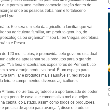
ria que permita uma melhor comercialização dentro do
xergar onde as pessoas trabalham e fortalecer o
uel Lyra.
ário. Ele será um selo da agricultura familiar que vai
ltor ou agricultora familiar, um produto genuíno, de
oecológica ou orgânica”, frisou Ellen Viégas, secretária
cuária e Pesca.
a de 120 municípios, é promovida pelo governo estadual
portunidade de apresentar seus produtos para o grande
ação. “Na feira encontramos expositores de Pernambuco
om o seu arranjo produtivo local. É um espaço para
ura familiar e produtos mais saudáveis”, registrou a
 feira e cumprimentou diversos agricultores.
C
e Afrânio, no Sertão, agradeceu a oportunidade de poder
L
 roça perto de casa, ele comercializa mel e queijos.
na capital do Estado, assim como todos os produtores.
pre precisa de apoio para avançar”, disse o produtor.