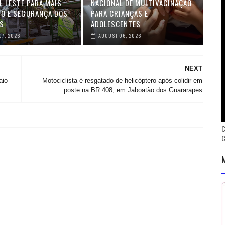
L LESTE PARA MAIS
NACIONAL DE MULTIVACINAÇÃO
O E SEGURANÇA DOS
PARA CRIANÇAS E
S
ADOLESCENTES
07, 2026
AUGUST 06, 2026
NEXT
aio
Motociclista é resgatado de helicóptero após colidir em
poste na BR 408, em Jaboatão dos Guararapes
C