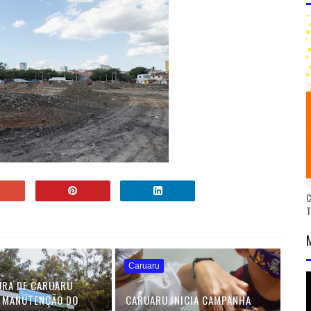
C
Caruaru
URA DE CARUARU
 MANUTENÇÃO DO
CARUARU INICIA CAMPANHA