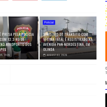
Policial
É PRESA PELA POLÍCIA
SINISTRO DE TRÂNSITO COM
COM 12,3 KG DE
VÍTIMA FATAL É REGISTRADO NA
 NO AEROPORTO DOS
AVENIDA PAN NORDESTINA, EM
APES
OLINDA
05, 2026
AUGUST 03, 2026
C