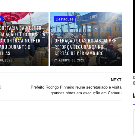
s
Destaques
ECRETARIA DA MULHER
M AÇÃO DE COMBATE À
IA CONTRA A MULHER
OPERAÇÃO DUAS RODAS DA PRF
ARU DURANTE O
REFORÇA SEGURANÇA NO
LILÁS
SERTÃO DE PERNAMBUCO
06, 2026
AUGUST 06, 2026
C
NEXT
D
Prefeito Rodrigo Pinheiro reúne secretariado e visita
grandes obras em execução em Caruaru