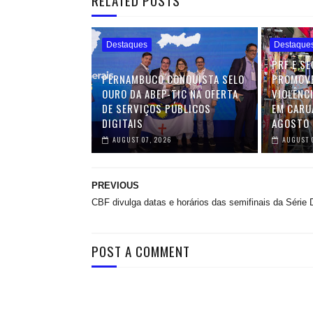
RELATED POSTS
Destaques
Destaque
PRF E S
PERNAMBUCO CONQUISTA SELO
PROMOVE
OURO DA ABEP-TIC NA OFERTA
VIOLÊNC
DE SERVIÇOS PÚBLICOS
EM CARU
DIGITAIS
AGOSTO 
AUGUST 07, 2026
AUGUST 
PREVIOUS
CBF divulga datas e horários das semifinais da Série 
POST A COMMENT