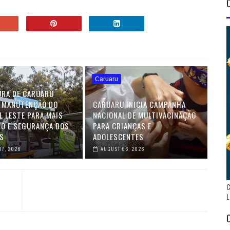
Caruaru
URA DE CARUARU
 MANUTENÇÃO DO
CARUARU INICIA CAMPANHA
L LESTE PARA MAIS
NACIONAL DE MULTIVACINAÇÃO
O E SEGURANÇA DOS
PARA CRIANÇAS E
S
ADOLESCENTES
07, 2026
AUGUST 06, 2026
C
L