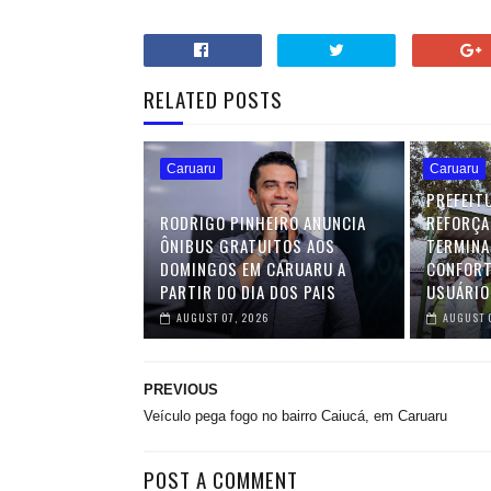
RELATED POSTS
Caruaru
Caruaru
PREFEIT
RODRIGO PINHEIRO ANUNCIA
REFORÇA
ÔNIBUS GRATUITOS AOS
TERMINA
DOMINGOS EM CARUARU A
CONFORT
PARTIR DO DIA DOS PAIS
USUÁRIO
AUGUST 07, 2026
AUGUST 
PREVIOUS
Veículo pega fogo no bairro Caiucá, em Caruaru
POST A COMMENT