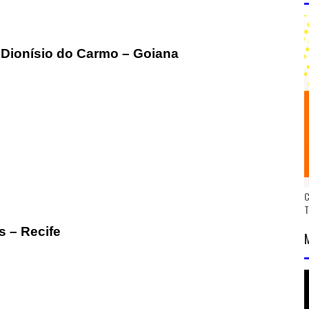
é Dionísio do Carmo – Goiana
C
s – Recife