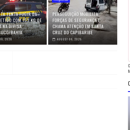
TA TENTA FUGIR DA
PERSEGUIÇÃO MOBILIZA
DETIDO COM 153 KG DE
FORÇAS DE SEGURANÇA E
 NA DIVISA
CHAMA ATENÇÃO EM SANTA
BUCO/BAHIA
CRUZ DO CAPIBARIBE
06, 2026
AUGUST 06, 2026
C