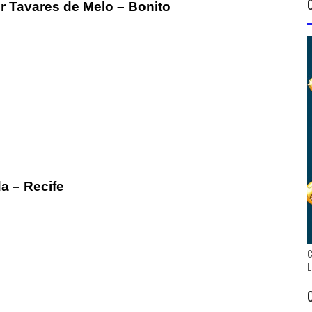
ur Tavares de Melo – Bonito
da – Recife
C
L