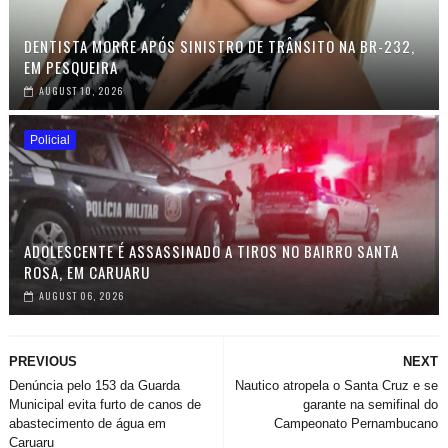
DENTISTA MORRE APÓS SINISTRO DE TRÂNSITO NA BR-232,
EM PESQUEIRA
AUGUST 10, 2026
Policial
ADOLESCENTE É ASSASSINADO A TIROS NO BAIRRO SANTA
ROSA, EM CARUARU
AUGUST 06, 2026
PREVIOUS
NEXT
Denúncia pelo 153 da Guarda
Nautico atropela o Santa Cruz e se
Municipal evita furto de canos de
garante na semifinal do
abastecimento de água em
Campeonato Pernambucano
Caruaru