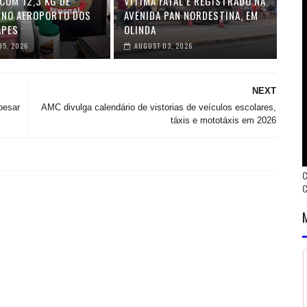
COM 12,3 KG DE
VÍTIMA FATAL É REGISTRADO NA
 NO AEROPORTO DOS
AVENIDA PAN NORDESTINA, EM
APES
OLINDA
05, 2026
AUGUST 03, 2026
NEXT
pesar
AMC divulga calendário de vistorias de veículos escolares,
táxis e mototáxis em 2026
C