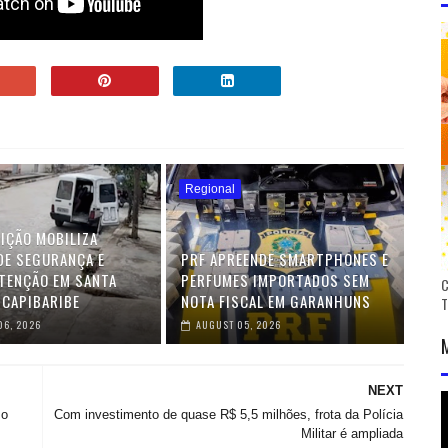
Regional
IÇÃO MOBILIZA
DE SEGURANÇA E
PRF APREENDE SMARTPHONES E
TENÇÃO EM SANTA
PERFUMES IMPORTADOS SEM
C
 CAPIBARIBE
NOTA FISCAL EM GARANHUNS
06, 2026
AUGUST 05, 2026
NEXT
mo
Com investimento de quase R$ 5,5 milhões, frota da Polícia
Militar é ampliada