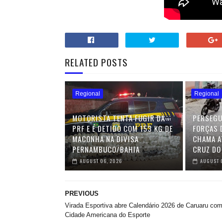
RELATED POSTS
Regional
Regional
MOTORISTA TENTA FUGIR DA
PERSEGU
PRF E É DETIDO COM 153 KG DE
FORÇAS 
MACONHA NA DIVISA
CHAMA A
PERNAMBUCO/BAHIA
CRUZ DO
AUGUST 06, 2026
AUGUST 
PREVIOUS
Virada Esportiva abre Calendário 2026 de Caruaru co
Cidade Americana do Esporte