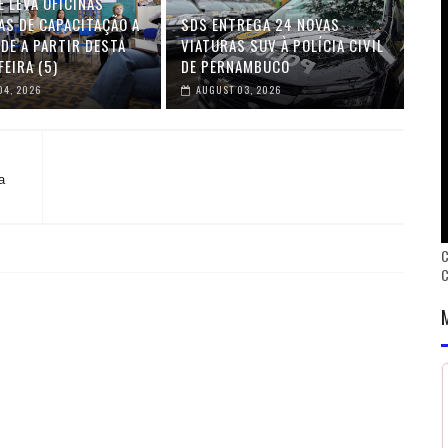
 LEVA OFICINAS
AS DE CAPACITAÇÃO A
SDS ENTREGA 24 NOVAS
DE A PARTIR DESTA
VIATURAS SUV À POLÍCIA CIVIL
EIRA (5)
DE PERNAMBUCO
04, 2026
AUGUST 03, 2026
a
C