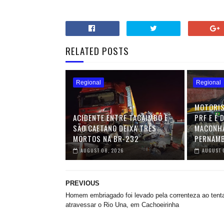
RELATED POSTS
Regional
Regional
MOTORIS
ACIDENTE ENTRE TACAIMBÓ E
PRF E É 
SÃO CAETANO DEIXA TRÊS
MACONHA
MORTOS NA BR-232
PERNAM
AUGUST 08, 2026
AUGUST 
PREVIOUS
Homem embriagado foi levado pela correnteza ao tent
atravessar o Rio Una, em Cachoeirinha