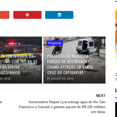
Regional
TA TENTA FUGIR DA
PERSEGUIÇÃO MOBILIZA
DETIDO COM 153 KG DE
FORÇAS DE SEGURANÇA E
 NA DIVISA
CHAMA ATENÇÃO EM SANTA
BUCO/BAHIA
CRUZ DO CAPIBARIBE
C
06, 2026
AUGUST 06, 2026
NEXT
ar
Governadora Raquel Lyra entrega água do Rio São
Francisco a Gravatá e garante pacote de R$ 195 milhões
em obras