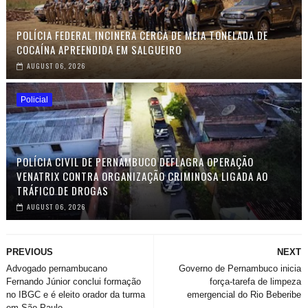
POLÍCIA FEDERAL INCINERA CERCA DE MEIA TONELADA DE
COCAÍNA APREENDIDA EM SALGUEIRO
AUGUST 06, 2026
Policial
POLÍCIA CIVIL DE PERNAMBUCO DEFLAGRA OPERAÇÃO
VENATRIX CONTRA ORGANIZAÇÃO CRIMINOSA LIGADA AO
TRÁFICO DE DROGAS
AUGUST 06, 2026
PREVIOUS
NEXT
Advogado pernambucano
Governo de Pernambuco inicia
Fernando Júnior conclui formação
força-tarefa de limpeza
no IBGC e é eleito orador da turma
emergencial do Rio Beberibe
em São Paulo