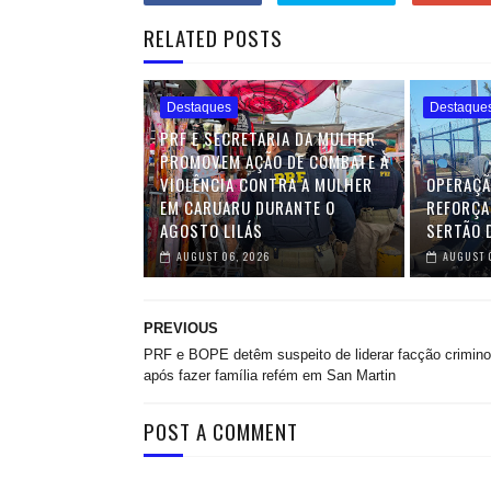
RELATED POSTS
Destaques
Destaque
PRF E SECRETARIA DA MULHER
PROMOVEM AÇÃO DE COMBATE À
VIOLÊNCIA CONTRA A MULHER
OPERAÇÃ
EM CARUARU DURANTE O
REFORÇA
AGOSTO LILÁS
SERTÃO 
AUGUST 06, 2026
AUGUST 
PREVIOUS
PRF e BOPE detêm suspeito de liderar facção crimino
após fazer família refém em San Martin
POST A COMMENT