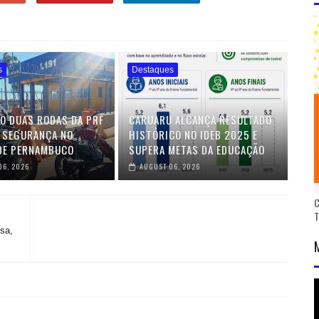
s
Destaques
O DUAS RODAS DA PRF
CARUARU ALCANÇA RESULTADO
 SEGURANÇA NO
HISTÓRICO NO IDEB 2025 E
DE PERNAMBUCO
SUPERA METAS DA EDUCAÇÃO
06, 2026
AUGUST 06, 2026
C
sa,