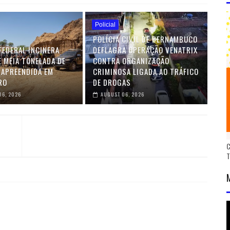
Policial
POLÍCIA CIVIL DE PERNAMBUCO
FEDERAL INCINERA
DEFLAGRA OPERAÇÃO VENATRIX
E MEIA TONELADA DE
CONTRA ORGANIZAÇÃO
 APREENDIDA EM
CRIMINOSA LIGADA AO TRÁFICO
RO
DE DROGAS
06, 2026
AUGUST 06, 2026
C