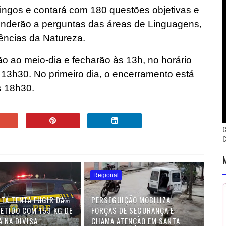
ngos e contará com 180 questões objetivas e
onderão a perguntas das áreas de Linguagens,
ências da Natureza.
ão ao meio-dia e fecharão às 13h, no horário
às 13h30. No primeiro dia, o encerramento está
s 18h30.
C
Regional
TA TENTA FUGIR DA
PERSEGUIÇÃO MOBILIZA
DETIDO COM 153 KG DE
FORÇAS DE SEGURANÇA E
 NA DIVISA
CHAMA ATENÇÃO EM SANTA