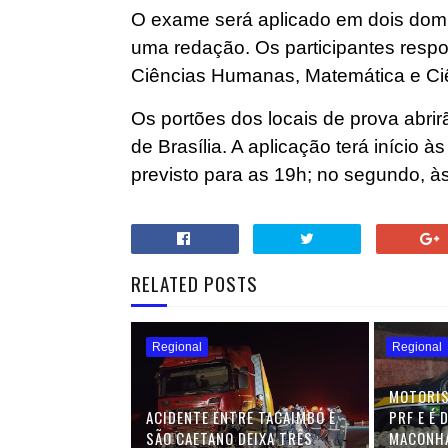
O exame será aplicado em dois domi
uma redação. Os participantes resp
Ciências Humanas, Matemática e Ci
Os portões dos locais de prova abrir
de Brasília. A aplicação terá início 
previsto para as 19h; no segundo, à
RELATED POSTS
Regional
Regional
MOTORIS
ACIDENTE ENTRE TACAIMBÓ E
PRF E É 
SÃO CAETANO DEIXA TRÊS
MACONHA