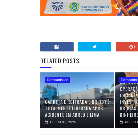
RELATED POSTS
Pernambuco
Pernamb
POLÍCIA 
OPERAÇÃ
ORGANIZ
CARRETA É RETIRADA E BR-101 É
INVESTI
TOTALMENTE LIBERADA APÓS
DROGAS 
ACIDENTE EM ABREU E LIMA
DINHEIR
AUGUST 06, 2026
AUGUST 