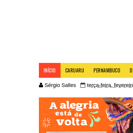
INÍCIO
CARUARU
PERNAMBUCO
D
Sérgio Salles
terça-feira, feverei