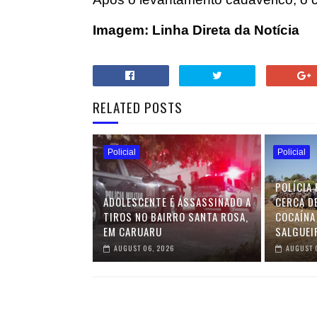
Imagem: Linha Direta da Notícia
RELATED POSTS
Policial
Policial
POLÍCIA 
ADOLESCENTE É ASSASSINADO A
CERCA D
TIROS NO BAIRRO SANTA ROSA,
COCAÍNA
EM CARUARU
SALGUEI
AUGUST 06, 2026
AUGUST 