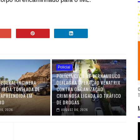
Policial
POLÍCIA CIVIL DE PERNAMBUCO
FEDERAL INCINERA
DEFLAGRA OPERAÇÃO VENATRIX
E MEIA TONELADA DE
CONTRA ORGANIZAÇÃO
C
 APREENDIDA EM
CRIMINOSA LIGADA AO TRÁFICO
RO
DE DROGAS
06, 2026
AUGUST 06, 2026