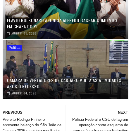
FLÁVIO BOLSONARO ANUNCIA ALFREDO GASPAR COMO VICE
EM CHAPA DO PL
AUGUST 05, 2026
Política
CÂMARA DE VEREADORES DE CARUARU VOLTA ÀS ATIVIDADES
APÓS O RECESSO
AUGUST 04, 2026
PREVIOUS
NEXT
Prefeito Rodrigo Pinheiro
Polícia Federal e CGU deflagram
apresenta balanço do São João de
operação contra esquema de
Caruaru 2026 e celebra resultados
corrupção e fraude em licitações